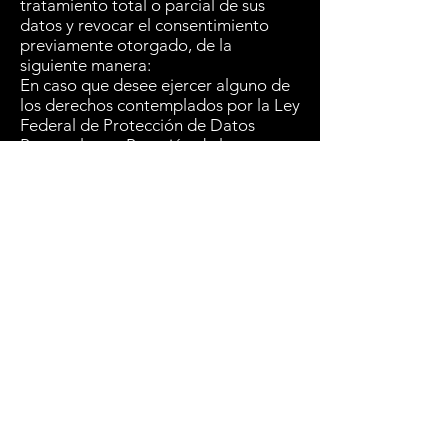
tratamiento total o parcial de sus
datos y revocar el consentimiento
previamente otorgado, de la
siguiente manera:
En caso que desee ejercer alguno de
los derechos contemplados por la Ley
Federal de Protección de Datos
Personales en Posesión de los
Particulares deberá solicitar el
formato único para el ejercicio de los
Derechos y Revocación de
Consentimiento enviando un correo
electrónico a la siguiente dirección
contacto@huracangaming.com
.
Una vez llenado dicho documento,
deberá entregarlo debidamente
firmado al Departamento de Datos
Personales de La Responsable, ya sea
escaneado al correo electrónico
antes citado, o en el domicilio
señalado en el apartado primero de
este documento, con los anexos
correspondientes en los términos de