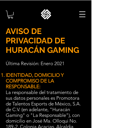
AVISO DE
PRIVACIDAD DE
HURACÁN GAMING
Última Revisión: Enero 2021
IDENTIDAD, DOMICILIO Y
COMPROMISO DE LA
RESPONSABLE:
La responsable del tratamiento de
sus datos personales es Promotora
de Talentos Esports de México, S.A.
de C.V. (en adelante, "Huracán
Gaming" o "La Responsable"), con
domicilio en José Ma. Olloqui No.
189-2, Colonia Acacias, Alcaldía