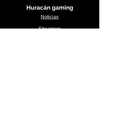
Huracán gaming
Noticias
Streamers
Contacto
Creadores
Descargas
Información
Aliados y
Patrocinadores
Inmortalizados
Acerca de
Aviso de Privacidad